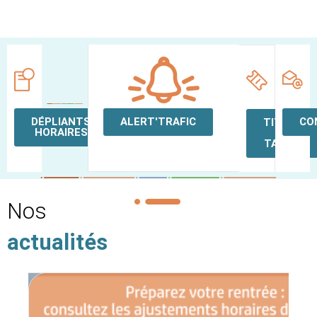
DÉPLIANTS
ALERT'TRAFIC
CO
TITRES
HORAIRES
ET
TARIFS
Nos
actualités