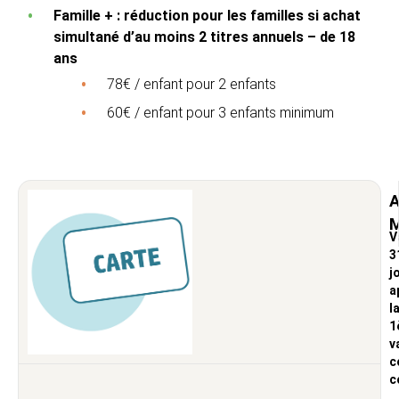
Famille + : réduction pour les familles si achat
simultané d’au moins 2 titres annuels – de 18
ans
78€ / enfant pour 2 enfants
60€ / enfant pour 3 enfants minimum
A
M
V
3
j
a
l
1
v
c
c