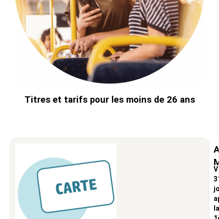
Titres et tarifs pour les moins de 26 ans
A
M
V
3
j
a
l
1